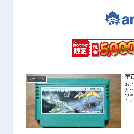
宇
ファミコン
おい
月～
つき
たい