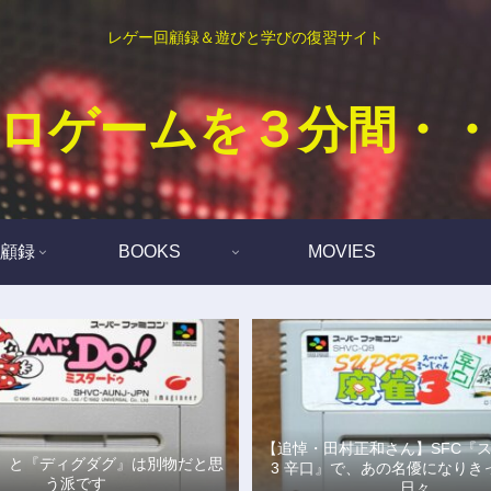
レゲー回顧録＆遊びと学びの復習サイト
ロゲームを３分間・
顧録
BOOKS
MOVIES
【追悼・田村正和さん】SFC『
Do!』と『ディグダグ』は別物だと思
3 辛口』で、あの名優になりき
う派です
日々