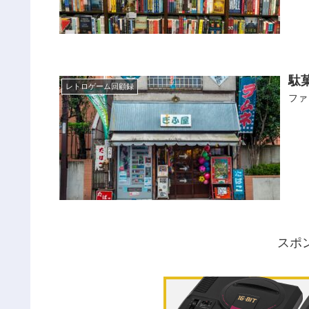
駄
レトロゲーム回顧録
ファ
スポ