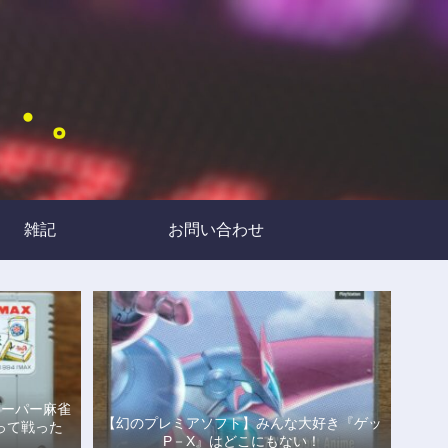
・・。
雑記
お問い合わせ
スーパー麻雀
【幻のプレミアソフト】みんな大好き『ゲッ
って戦った
P－X』はどこにもない！