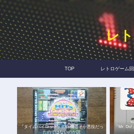
レト
TOP
レトロゲーム回
『タイムパイロット』の自機こそが悪役だっ
『Mr. 
たのではないのか説