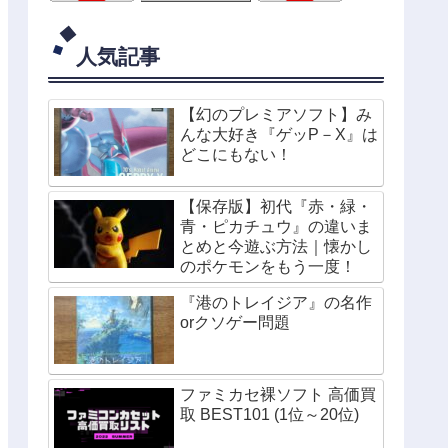
人気記事
【幻のプレミアソフト】み
んな大好き『ゲッP－X』は
どこにもない！
【保存版】初代『赤・緑・
青・ピカチュウ』の違いま
とめと今遊ぶ方法｜懐かし
のポケモンをもう一度！
『港のトレイジア』の名作
orクソゲー問題
ファミカセ裸ソフト 高価買
取 BEST101 (1位～20位)