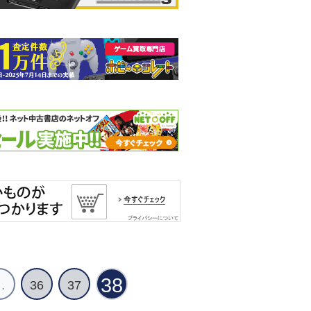
38
…
36
37