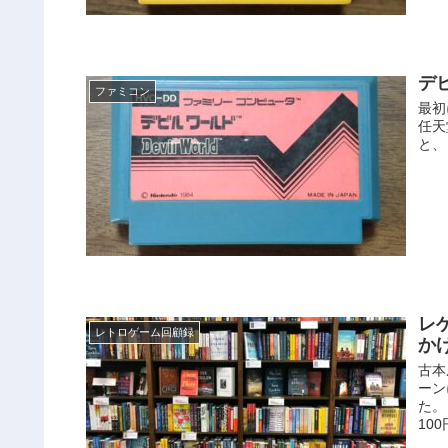
デ
ファミコン
最初
任天
と、
レ
レトロゲーム回顧録
か
古本
ーン
た。
100