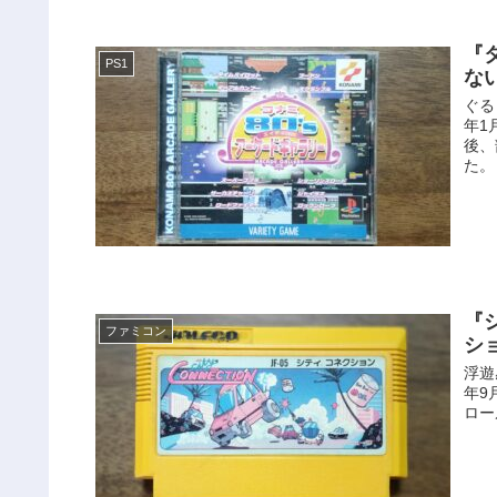
『
PS1
な
ぐる
年1
後、
た。
『
ファミコン
シ
浮遊
年9
ロー