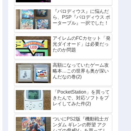
『パロディウス』に悩んだ
ら、PSP『パロディウス ポ
ーターブル』一択でした！
アイレムのFCカセット「発
光ダイオード」は必要だっ
たのか問題
高額になっていたゲーム攻
略本…この世界も奥が深い
んだなの巻(2)
「PocketStation」を買って
きたんで、対応ソフトをプ
レイしてみた件(2)
ついにPS2版『機動戦士ガ
ンダム ギレンの野望 アク
シズの脅威V』を買ってし