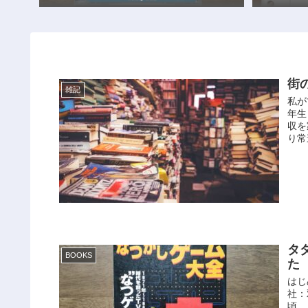
街
雑記
私が
年生
収を
り常
タ
BOOKS
た
はじ
社：
頃。