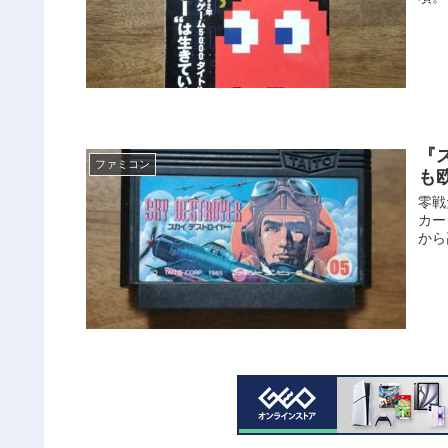
『
ファミコン
も
零戦
カー
から