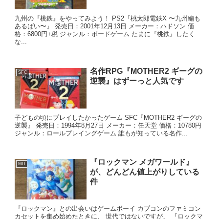
九州の『桃鉄』をやってみよう！ PS2『桃太郎電鉄X 〜九州編も
あるばい〜』 発売日：2001年12月13日 メーカー：ハドソン 価
格：6800円+税 ジャンル：ボードゲーム たまに『桃鉄』したく
な...
名作RPG『MOTHER2 ギーグの
SFC
逆襲』はずーっと人気です
子どもの頃にプレイしたかったゲーム SFC『MOTHER2 ギーグの
逆襲』 発売日：1994年8月27日 メーカー：任天堂 価格：10780円
ジャンル：ロールプレイングゲーム 誰もが知っている名作...
『ロックマン メガワールド』
MD
が、どんどん値上がりしている
件
『ロックマン』との出会いはゲームボーイ カプコンのファミコン
カセットを集め始めたときに、 世代ではないですが、 『ロックマ