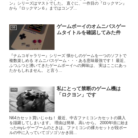
ン』シリーズはマストでした。 直ぐに、一作目の『ロックマン』
から『ロックマン６』まではコンプ...
ゲームボーイのオムニバスゲー
GB
ムタイトルを確認してみた件
『ナムコギャラリー』シリーズ 懐かしのゲームを一つのソフトで
複数楽しめる オムニバスゲーム・・・ある意味最強です！ 最近、
ふつふつと湧いてきたゲームボーイへの興味は、 実はここにあっ
たかもしれません。 と言う...
私にとって禁断のゲーム機は
N64
「ロクヨン」です
N64カセット買いじゃね！ 最近、中古ファミコンカセットの購入
を躊躇してしまいます。 理由は簡単、高いから。 2000年頃に始ま
ったmyレゲーブームのときは、ファミコンの裸カセットが段ボー
ルの中に入っていてゴソゴソかき回...