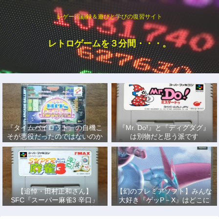
レゲー回顧録＆遊びと学びの復習サイト
レトロゲームを３分間・・・。
『タイムパイロット』の自機こ
『Mr. Do!』と『ディグダグ』
そが悪役だったのではないのか
は別物だと思う派です
説
【追悼・田村正和さん】
【幻のプレミアソフト】みんな
SFC『スーパー麻雀3 辛口』
大好き『ゲッP－X』はどこに
で、あの名優になりきって戦っ
もない！
た日々