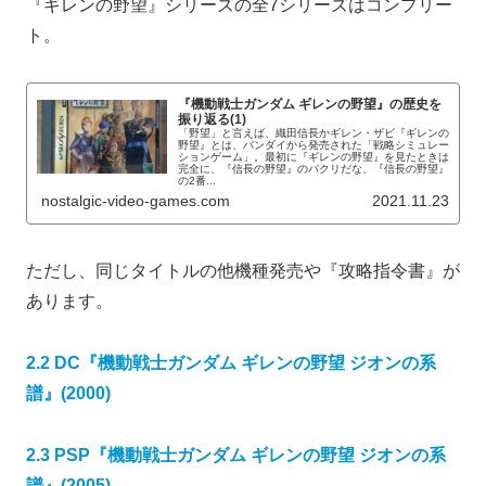
『ギレンの野望』シリーズの全7シリーズはコンプリー
ト。
『機動戦士ガンダム ギレンの野望』の歴史を
振り返る(1)
「野望」と言えば、織田信長かギレン・ザビ『ギレンの
野望』とは、バンダイから発売された「戦略シミュレー
ションゲーム」。最初に『ギレンの野望』を見たときは
完全に、『信長の野望』のパクリだな、『信長の野望』
の2番...
nostalgic-video-games.com
2021.11.23
ただし、同じタイトルの他機種発売や『攻略指令書』が
あります。
2.2 DC『機動戦士ガンダム ギレンの野望 ジオンの系
譜』(2000)
2.3 PSP『機動戦士ガンダム ギレンの野望 ジオンの系
譜』(2005)